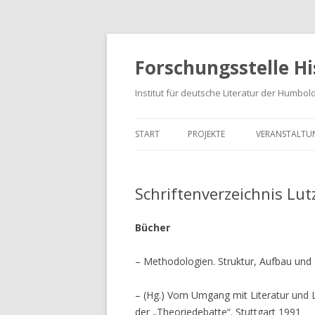
Forschungsstelle H
Institut für deutsche Literatur der Humbol
START
PROJEKTE
VERANSTALTU
HISTORISCHE EPISTEMOLOGIE
SEMINARE
Schriftenverzeichnis Lu
GESCHICHTE DER ÄSTHETIK
TAGUNGEN
WISSENSCHAFTSGESCHICHTE
Bücher
HERMENEUTIK
– Methodologien. Struktur, Aufbau und 
METHODENLEHRE
– (Hg.) Vom Umgang mit Literatur und L
ANALYSEKATEGORIEN
der „Theoriedebatte“. Stuttgart 1991