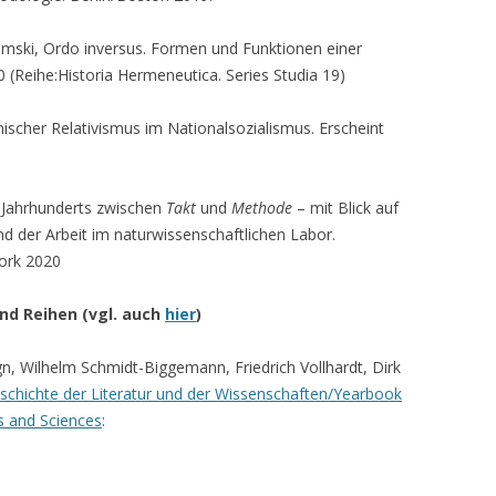
omski, Ordo inversus. Formen und Funktionen einer
(Reihe:Historia Hermeneutica. Series Studia 19)
scher Relativismus im Nationalsozia­lismus. Erscheint
 Jahrhunderts zwischen
Takt
und
Methode
– mit Blick auf
 der Arbeit im naturwis­sen­schaft­lichen Labor.
York 2020
nd Reihen (vgl. auch
hier
)
n, Wilhelm Schmidt-Biggemann, Friedrich Voll­hardt, Dirk
eschichte der Literatur und der Wissen­schaften/Year­book
es and Sciences
: