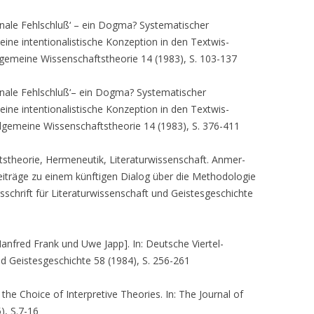
ionale Fehlschluß‘ – ein Dogma? Systematischer
ine intentionalistische Konzeption in den Textwis­
r allgemeine Wissenschaftstheorie 14 (1983), S. 103-137
ionale Fehlschluß‘– ein Dogma? Systematischer
ne intentionalistische Konzeption in den Text­wis­
r allgemeine Wissenschaftstheorie 14 (1983), S. 376-411
tstheorie, Hermeneutik, Literaturwissenschaft. An­mer­
iträge zu einem künftigen Dialog über die Metho­dologie
sschrift für Literaturwissenschaft und Geistes­geschichte
Manfred Frank und Uwe Japp]. In: Deutsche Viertel­
und Geistesgeschichte 58 (1984), S. 256-261
 the Choice of Interpretive Theories. In: The Journal of
), S.7-16