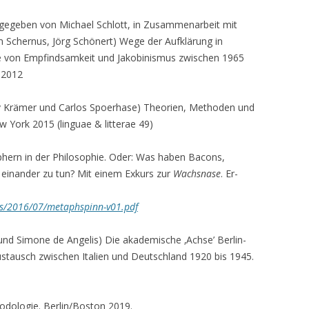
NS-ZEIT
gegeben von Michael Schlott, in Zusammenarbeit mit
STEIGER, JOHANN ANSELM
 Schernus, Jörg Schönert) Wege der Aufklärung in
VENZL, TILMAN
e von Empfindsamkeit und Jakobinismus zwischen 1965
g 2012
THOUARD, DENIS
 Krämer und Carlos Spoerhase) Theorien, Me­tho­den und
WERLE, DIRK
w York 2015 (linguae & litterae 49)
WILLAND, MARCUS
hern in der Philosophie. Oder: Was haben Bacons,
WINKO, SIMONE
 einander zu tun? Mit einem Exkurs zur
Wachsnase
. Er­
WOLFF, LYNN L.
ds/2016/07/metaphspinn-v01.pdf
ZITTEL, CLAUS
nd Simone de Angelis) Die akademische ‚Achse’ Berlin-
ustausch zwischen Italien und Deutschland 1920 bis 1945.
dologie. Berlin/Boston 2019.