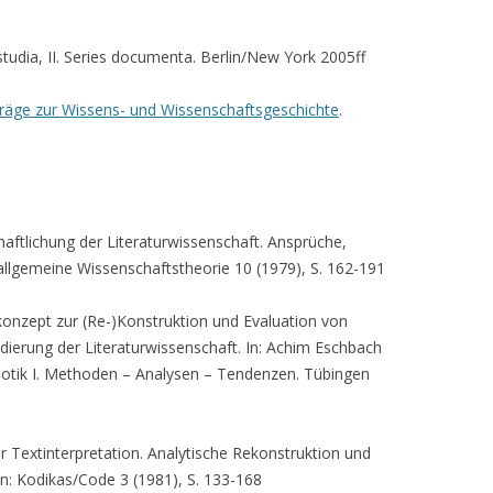
s studia, II. Series documenta. Berlin/New York 2005ff
träge zur Wissens- und Wissenschaftsgeschichte
.
aftlichung der Literaturwissenschaft. Ansprüche,
ür allgemeine Wissenschaftstheorie 10 (1979), S. 162-191
onzept zur (Re-)Konstruktion und Evaluation von
dierung der Literaturwissenschaft. In: Achim Eschbach
iotik I. Methoden – Analysen – Tendenzen. Tübingen
r Textinterpretation. Analytische Rekonstruktion und
In: Kodikas/Code 3 (1981), S. 133-168