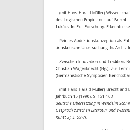
– (mit Hans-Harald Müller) Wissenschaft
des Logischen Empirismus auf Brechts 
Lukács. In: Exil. Forschung. Erkenntniss
– Peirces Abduktionskonzeption als Ent
tionskritische Untersuchung. In: Archiv 
– Zwischen Innovation und Tradition: Beg
Christian Wagenknecht (Hg.), Zur Termin
(Germanistische Symposien Berichtsbänd
– (mit Hans-Harald Müller) Brecht and 
Jahrbuch 15 (1990), S. 151-163
deutsche Übersetzung in Wendelin Schmidt
Gespräch zwischen Literatur und Wissens
Kunst 3], S. 59-70