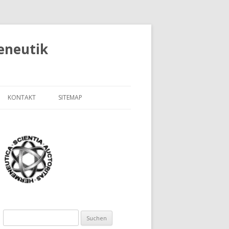
eneutik
KONTAKT
SITEMAP
TELLE FÜR
ABOUT FHEH
SENS UND
SOBRE FHEH
)
SUR FHEH
ICHTE DER
ERSITÄT
IFTENVERZEICHNIS LUTZ
Suchen
NEBERG
HEORIE DER
nach: