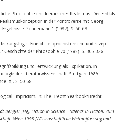
liche Philosophie und literarischer Realismus. Der Einfluß
Realismuskonzeption in der Kontroverse mit Georg
e. Ergebnisse. Sonderband 1 (1987), S. 50-63
deckungslogik. Eine philosophiehistorische und rezep­
für Geschichte der Philosophie 70 (1988), S. 305-326
riffsbildung und -entwicklung als Explikation. In:
ologie der Literaturwissenschaft. Stuttgart 1989
e IX), S. 50-68
Logical Empiricism. In: The Brecht Yearbook/Brecht
-Dengler [Hg], Fiction in Science – Science in Fiction. Zum
chaft. Wien 1998 [Wissen­schaftliche Weltauffassung und