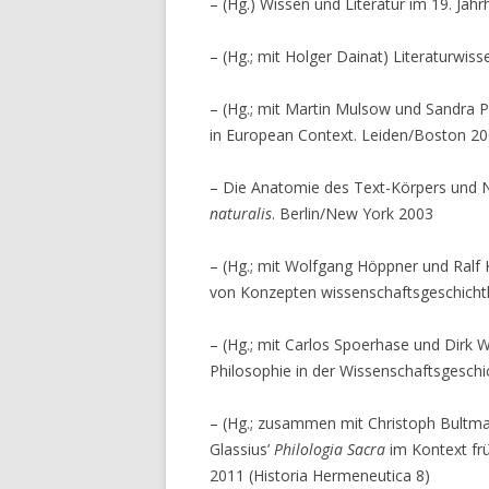
– (Hg.) Wissen und Literatur im 19. Jah
– (Hg.; mit Holger Dainat) Literaturwi
– (Hg.; mit Martin Mulsow und Sandra P
in European Context. Leiden/Boston 2
– Die Anatomie des Text-Körpers und 
naturalis
. Berlin/New York 2003
– (Hg.; mit Wolfgang Höppner und Ralf Kl
von Konzepten wissenschaftsgeschichtli
– (Hg.; mit Carlos Spoerhase und Dirk 
Philosophie in der Wissenschaftsgesch
– (Hg.; zusammen mit Christoph Bultma
Glassius’
Philologia Sacra
im Kontext frü
2011 (Historia Hermeneutica 8)