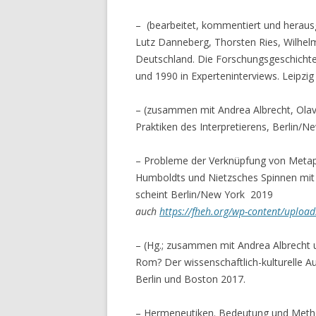
– (bearbeitet, kommentiert und heraus
Lutz Danneberg, Thorsten Ries, Wilhelm
Deutschland. Die Forschungsgeschicht
und 1990 in Experteninterviews. Leipzi
– (zusammen mit Andrea Albrecht, Olav
Praktiken des Interpretierens, Berlin/Ne
– Probleme der Verknüpfung von Metap
Humboldts und Nietz­sches Spinnen mit
scheint Berlin/New York 2019
auch
https://fheh.org/wp-content/uploa
– (Hg.; zusammen mit Andrea Albrecht u
Rom? Der wissenschaftlich-kulturelle A
Berlin und Boston 2017.
– Hermeneutiken. Bedeutung und Metho