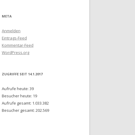
TÄT
META
R
Anmelden
OLDT-
Eintrags-Feed
IN)
Kommentar-Feed
WordPress.org
IE
ESCHICHTE
A
ZUGRIFFE SEIT 14.1.2017
Aufrufe heute:
39
AVOIRS,
Besucher heute:
19
IVERSITÄT
Aufrufe gesamt:
1.033.382
Besucher gesamt:
202.569
 CENTRUM
RG)