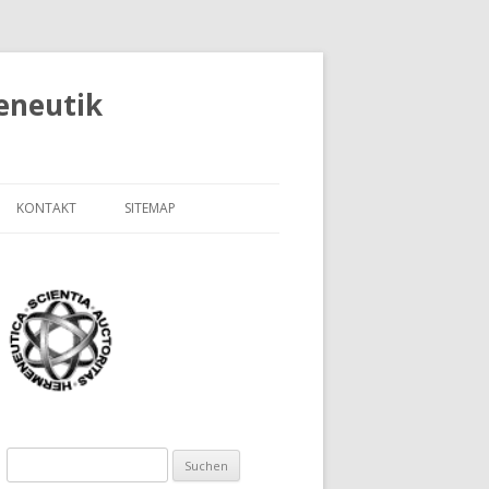
eneutik
KONTAKT
SITEMAP
TELLE FÜR
ABOUT FHEH
SENS UND
SOBRE FHEH
)
SUR FHEH
ICHTE DER
ERSITÄT
RIFTENVERZEICHNIS LUTZ
Suchen
NEBERG
HEORIE DER
nach: