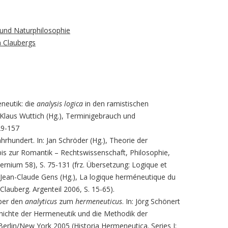
NS-ZEIT
STEIGER, JOHANN ANSELM
und Naturphilosophie
VENZL, TILMAN
 Claubergs
THOUARD, DENIS
WERLE, DIRK
WILLAND, MARCUS
neutik: die
analysis logica
in den ramistischen
d Klaus Wuttich (Hg.), Terminigebrauch und
WINKO, SIMONE
29-157
hrhundert. In: Jan Schröder (Hg.), Theorie der
WOLFF, LYNN L.
s zur Romantik – Rechtswissenschaft, Philosophie,
ernium 58), S. 75-131 (frz. Übersetzung: Logique et
ZITTEL, CLAUS
: Jean-Claude Gens (Hg.), La logique herméneutique du
 Clauberg. Argenteil 2006, S. 15-65).
ber den
analyticus
zum
hermeneuticus
. In: Jörg Schönert
schichte der Hermeneutik und die Methodik der
 Berlin/New York 2005 (Historia Hermeneutica. Series I: