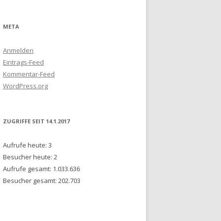
TÄT
META
R
Anmelden
OLDT-
Eintrags-Feed
IN)
Kommentar-Feed
WordPress.org
IE
ESCHICHTE
A
ZUGRIFFE SEIT 14.1.2017
Aufrufe heute:
3
AVOIRS,
Besucher heute:
2
IVERSITÄT
Aufrufe gesamt:
1.033.636
Besucher gesamt:
202.703
 CENTRUM
RG)