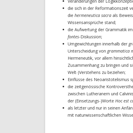
Veränderungen der Logikkonzepti
die sich in der Reformationszeit
die
hermeneutica
sacra
als Beweis
Wissensansprüche stand;
die Aufwertung der Grammatik im 
fontes
-Diskussion;
Umgewichtungen innerhalb der
g
Unterscheidung von
grammatica
Hermeneutik, vor allem hinsichtli
Zusammenhang zu bringen und sie
Welt-)Verstehens zu beziehen;
Einflüsse des Neoaristotelismus s
die zeitgenössische Kontroversthe
zwischen Lutheranern und Calvini
der (Einsetzungs-)Worte
Hoc est 
als letzter und nur in seinen Anf
mit naturwissenschaftlichen Wiss