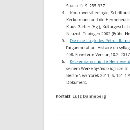
Studia 1), S. 255-337
-, Kontroverstheologie, Schriftau
Keckermann und die Hermeneutik 
Klaus Garber (Hg.), Kulturgeschich
Neuzeit. Tübingen 2005 (Frühe Neu
-:
Die eine Logik des Petrus Ramu
l’arguemntation. Histoire du syllo
408. Erweiterte Version,10.2. 20
-:
Keckermann und die Hermeneut
seinem Werke
Systema logicae.
In:
Berlin/New Yorek 2011, S. 161-179
Dokument.
Kontakt:
Lutz Danneberg
Veröffentlicht