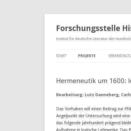
Forschungsstelle H
Institut für deutsche Literatur der Humbol
START
PROJEKTE
VERANSTALT
HISTORISCHE EPISTEMOLOGIE
SEMINARE
Hermeneutik um 1600: lo
GESCHICHTE DER ÄSTHETIK
TAGUNGEN
WISSENSCHAFTSGESCHICHTE
Bearbeitung: Lutz Danneberg, Carl
HERMENEUTIK
Das Vorhaben will einen Beitrag zur Phi
Angelpunkt der Untersuchung wird eine I
METHODENLEHRE
das folgende Jahrhundert prägend bleib
ANALYSEKATEGORIEN
Aufnahme in logische Lehrwerke. Das 