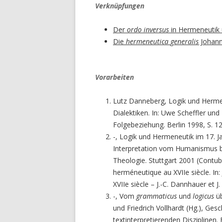
Verknüpfungen
Der
ordo inversus
in Hermeneutik 
Die
hermeneutica
generalis
Johann
Vorarbeiten
Lutz Danneberg, Logik und Herme
Dialektiken. In: Uwe Scheffler un
Folgebeziehung. Berlin 1998, S. 1
-, Logik und Hermeneutik im 17. Ja
Interpretation vom Humanismus bi
Theologie. Stuttgart 2001 (Contub
herméneutique au XVIIe siècle. In
XVIIe siècle – J.-C. Dannhauer et J.
-, Vom
grammaticus
und
logicus
ü
und Friedrich Vollhardt (Hg.), Ge
textinterpretierenden Disziplinen.