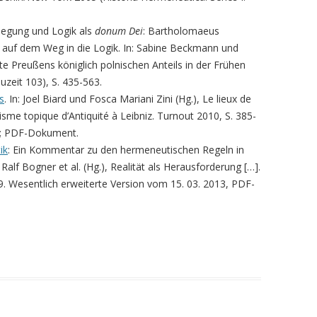
slegung und Logik als
donum Dei
: Bartholomaeus
auf dem Weg in die Logik. In: Sabine Beckmann und
te Preußens königlich polnischen Anteils in der Frühen
zeit 103), S. 435-563.
s
. In: Joel Biard und Fosca Mariani Zini (Hg.), Le lieux de
gisme topique d’Antiquité à Leibniz. Turnout 2010, S. 385-
17; PDF-Dokument.
ik
: Ein Kommentar zu den hermeneutischen Regeln in
 Ralf Bogner et al. (Hg.), Realität als Herausforderung […].
. Wesentlich erweiterte Version vom 15. 03. 2013, PDF-