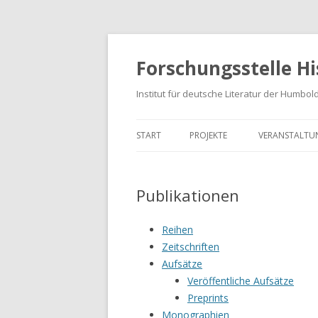
Forschungsstelle H
Institut für deutsche Literatur der Humbol
START
PROJEKTE
VERANSTALTU
HISTORISCHE EPISTEMOLOGIE
SEMINARE
Publikationen
GESCHICHTE DER ÄSTHETIK
TAGUNGEN
WISSENSCHAFTSGESCHICHTE
Reihen
Zeitschriften
HERMENEUTIK
Aufsätze
Veröffentliche Aufsätze
METHODENLEHRE
Preprints
ANALYSEKATEGORIEN
Monographien