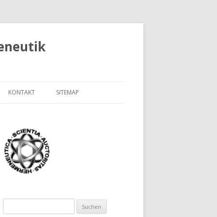
eneutik
KONTAKT
SITEMAP
STELLE FÜR
ABOUT FHEH
SENS UND
SOBRE FHEH
L)
SUR FHEH
HICHTE DER
ERSITÄT
RIFTENVERZEICHNIS LUTZ
Suchen
NNEBERG
HEORIE DER
nach: