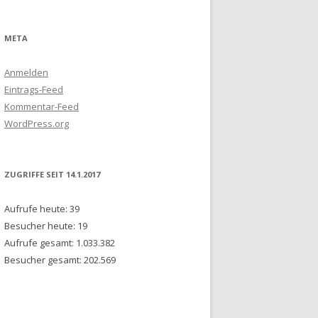
TÄT
META
R
Anmelden
OLDT-
Eintrags-Feed
IN)
Kommentar-Feed
WordPress.org
IE
ESCHICHTE
LA
ZUGRIFFE SEIT 14.1.2017
Aufrufe heute:
39
SAVOIRS,
Besucher heute:
19
NIVERSITÄT
Aufrufe gesamt:
1.033.382
Besucher gesamt:
202.569
 CENTRUM
RG)