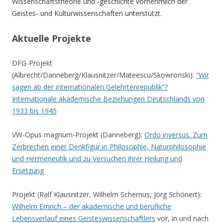
Wissenschaftstheorie und -geschichte vornehmlich der
Geistes- und Kulturwissenschaften unterstützt.
Aktuelle Projekte
DFG-Projekt
(Albrecht/Danneberg/Klausnitzer/Mateescu/Skowronski):
“Wir
sagen ab der internationalen Gelehrtenrepublik”?
Internationale akademische Beziehungen Deutschlands von
1933 bis 1945
VW-Opus magnum-Projekt (Danneberg):
Ordo inversus. Zum
Zerbrechen einer Denkfigur in Philosophie, Naturphilosophie
und Hermeneutik und zu Versuchen ihrer Heilung und
Ersetzung
Projekt (Ralf Klausnitzer, Wilhelm Schernus, Jörg Schönert):
Wilhelm Emrich – der akademische und berufliche
Lebensverlauf eines Geisteswissenschaftlers
vor, in und nach