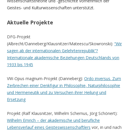
Wissenschaftstheorie und -geschichte vornehmlich der
Geistes- und Kulturwissenschaften unterstützt.
Aktuelle Projekte
DFG-Projekt
(Albrecht/Danneberg/Klausnitzer/Mateescu/Skowronski):
“Wir
sagen ab der internationalen Gelehrtenrepublik”?
Internationale akademische Beziehungen Deutschlands von
1933 bis 1945
VW-Opus magnum-Projekt (Danneberg):
Ordo inversus. Zum
Zerbrechen einer Denkfigur in Philosophie, Naturphilosophie
und Hermeneutik und zu Versuchen ihrer Heilung und
Ersetzung
Projekt (Ralf Klausnitzer, Wilhelm Schernus, Jörg Schönert):
Wilhelm Emrich – der akademische und berufliche
Lebensverlauf eines Geisteswissenschaftlers
vor, in und nach